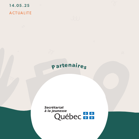
14.05.25
ACTUALITE
n
e
a
t
i
r
r
a
e
P
s