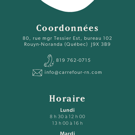
Coordonnées
80, rue mgr Tessier Est, bureau 102
Rouyn-Noranda (Québec) J9X 3B9
819 762-0715
info@carrefour-rn.com
Horaire
Lundi
8 h 30 à 12 h 00
13 h 00 à 16 h
Mardi