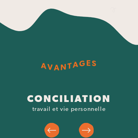
G
E
S
A
T
A
N
V
A
CONCILIATION
travail et vie personnelle