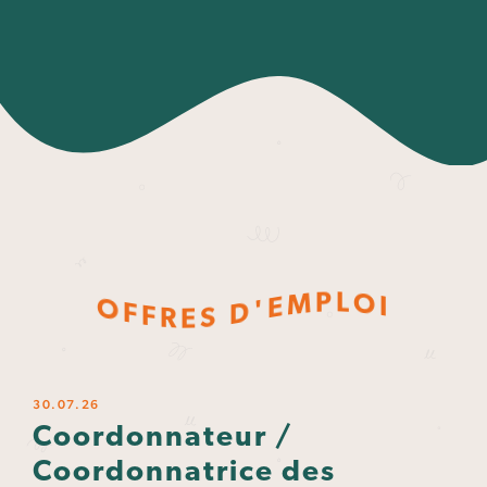
P
L
M
O
E
I
O
'
D
F
F
S
R
E
30.07.26
Coordonnateur /
Coordonnatrice des