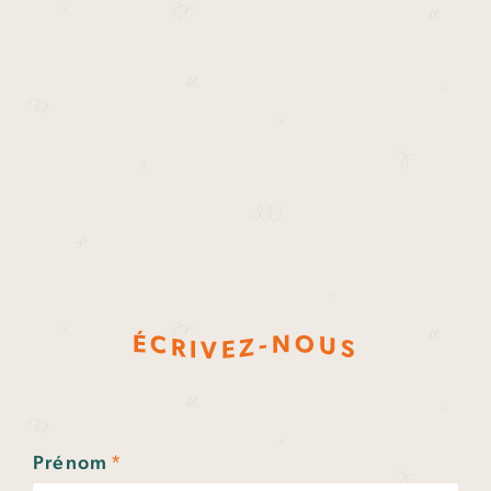
N
O
É
C
-
U
Z
R
S
E
I
V
Prénom
*