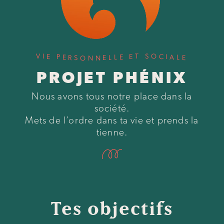
V
S
T
I
O
E
E
C
P
E
I
A
E
L
L
L
R
E
E
S
N
O
N
PROJET PHÉNIX
Nous avons tous notre place dans la
société.
Mets de l’ordre dans ta vie et prends la
tienne.
Tes objectifs