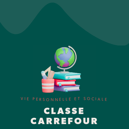
V
S
T
I
O
E
E
C
P
E
I
A
E
L
L
L
R
E
E
S
N
O
N
CLASSE
CARREFOUR