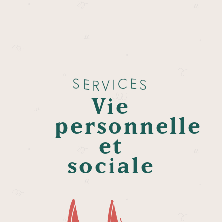
S
E
C
E
I
S
V
R
Vie
personnelle
et
sociale