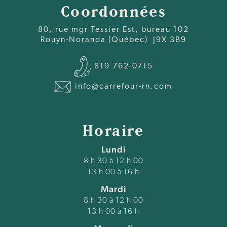
Coordonnées
80, rue mgr Tessier Est, bureau 102
Rouyn-Noranda (Québec) J9X 3B9
819 762-0715
info@carrefour-rn.com
Horaire
Lundi
8 h 30 à 12 h 00
13 h 00 à 16 h
Mardi
8 h 30 à 12 h 00
13 h 00 à 16 h