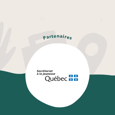
n
e
a
t
i
r
r
a
e
P
s