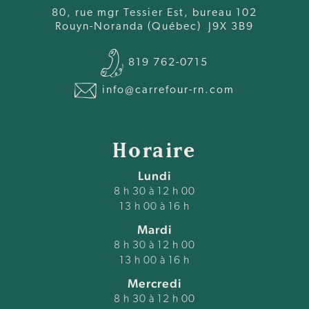
80, rue mgr Tessier Est, bureau 102
Rouyn-Noranda (Québec) J9X 3B9
819 762-0715
info@carrefour-rn.com
Horaire
Lundi
8 h 30 à 12 h 00
13 h 00 à 16 h
Mardi
8 h 30 à 12 h 00
13 h 00 à 16 h
Mercredi
8 h 30 à 12 h 00