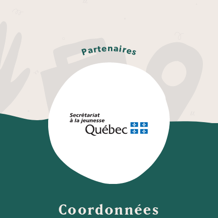
n
e
a
t
i
r
r
a
e
P
s
Coordonnées